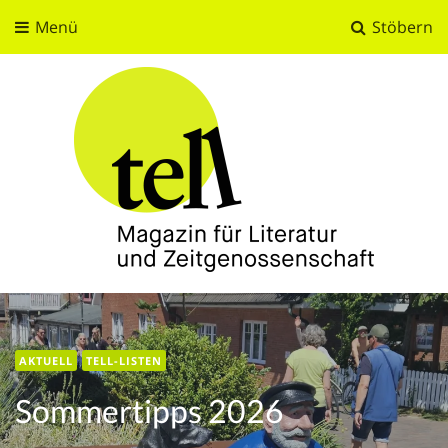
Menü
Stöbern
tell
Magazin für Literatur und Zeitgenossenschaft
AKTUELL
AKTUELL
AKTUELL
AKTUELL
TELL-LISTEN
TELL-LISTEN
Sommertipps 2026