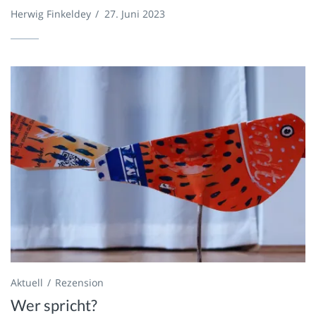
Herwig Finkeldey
/
27. Juni 2023
Aktuell
Rezension
Wer spricht?