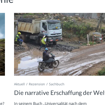
Aktuell
Rezension
Sachbuch
Die narrative Erschaffung der Wel
ie?
In seinem Buch „Universalität nach dem