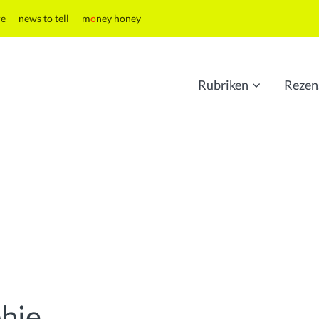
re
news to tell
m
o
ney honey
Rubriken
Rezen
hie