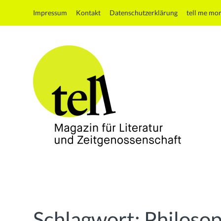
Impressum
Kontakt
Datenschutzerklärung
tell me mo
tell
Magazin
für
Literatur
und
Schlagwort:
Philosop
Zeitgenossenschaft