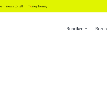
re
news to tell
m
o
ney honey
Rubriken
Rezen