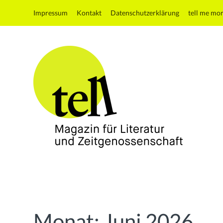
Impressum
Kontakt
Datenschutzerklärung
tell me mo
tell
Magazin
für
Literatur
und
Monat:
Juni 2026
Zeitgenossenschaft