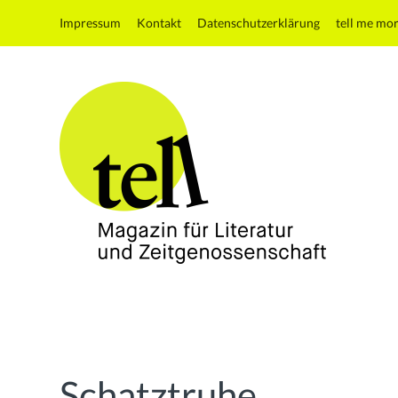
Impressum
Kontakt
Datenschutzerklärung
tell me mo
tell
Magazin
für
Literatur
und
Schatztruhe
Zeitgenossenschaft