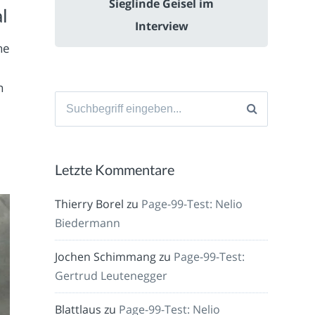
Sieglinde Geisel im
l
Interview
he
n
Suche
nach:
Letzte Kommentare
Thierry Borel
zu
Page-99-Test: Nelio
Biedermann
Jochen Schimmang
zu
Page-99-Test:
Gertrud Leutenegger
Blattlaus
zu
Page-99-Test: Nelio