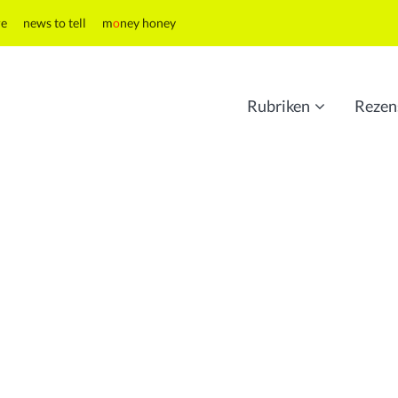
re
news to tell
m
o
ney honey
Rubriken
Rezen