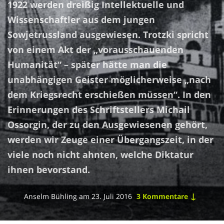
1922 werden dreißig Intellektuelle und
Wissenschaftler aus dem jungen
Sowjetrussland ausgewiesen. Trotzki spricht
von einem Akt der „vorausschauenden
Humanität“ – später hätte man die
unabhängigen Geister möglicherweise „nach
dem Kriegsrecht erschießen müssen“. In den
Erinnerungen des Schriftstellers Michail
Ossorgin, der zu den Ausgewiesenen gehört,
werden wir Zeuge einer Übergangszeit, in der
viele noch nicht ahnten, welche Diktatur
ihnen bevorstand.
↓
Anselm Bühling
am
23. Juli 2016
3 Kommentare