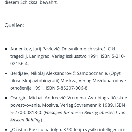
diesem Schicksal bewahrt.
Quellen:
Annenkov, Jurij Pavlovič: Dnevnik moich vstreč. Cikl
tragediij. Leningrad, Verlag Isskusstvo 1991. ISBN 5-210-
02156-4.
Berdjaev, Nikolaj Aleksandrovič: Samopoznanie. (Opyt
filosofskoj avtobiografii) Moskva, Verlag Meždunarodnye
otnošenija 1991. ISBN 5-85207-006-8.
Osorgin, Michail Andreevič: Vremena. Avtobiografičeskoe
povestvovanie. Moskva, Verlag Sovremennik 1989.
ISBN
5-270-00813-0. (
Passagen für diesen Beitrag übersetzt von
Anselm Bühling
)
„Očistim Rossiju nadolgo: K 90-letiju vysilki intelligencii is