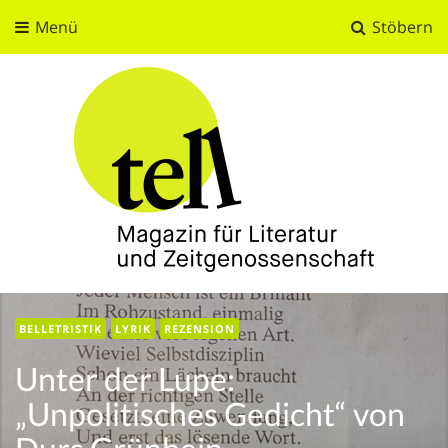
Menü
Stöbern
tell
Magazin für Literatur und Zeitgenossenschaft
BELLETRISTIK
LYRIK
REZENSION
Unter der Lupe:
„Unpolitisches Gedicht“ von