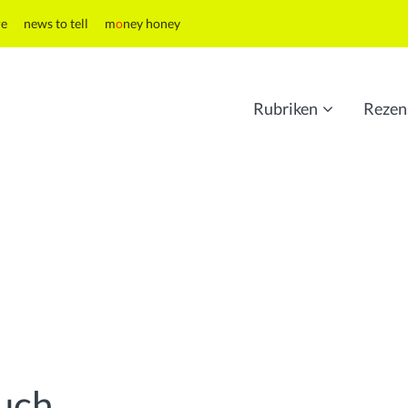
re
news to tell
m
o
ney honey
Rubriken
Rezen
uch