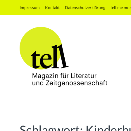
Impressum
Kontakt
Datenschutzerklärung
tell me mo
tell
Magazin
für
Literatur
und
Schlagwort:
Kinderb
Zeitgenossenschaft