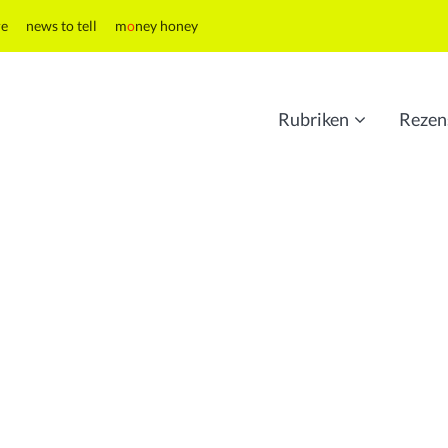
re
news to tell
m
o
ney honey
Rubriken
Rezen