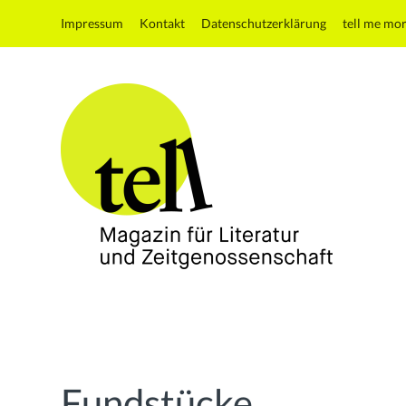
Impressum
Kontakt
Datenschutzerklärung
tell me mo
tell
Magazin
für
Literatur
und
Fundstücke
Zeitgenossenschaft