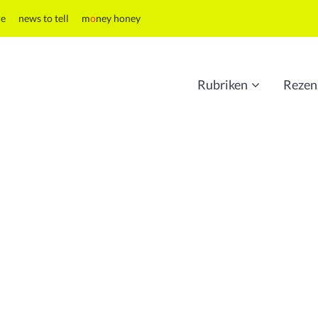
re
news to tell
m
o
ney honey
Rubriken
Rezen