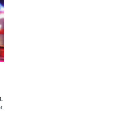
t,
t.