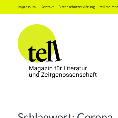
Impressum
Kontakt
Datenschutzerklärung
tell me mo
tell
Magazin
für
Literatur
und
Schlagwort:
Corona
Zeitgenossenschaft