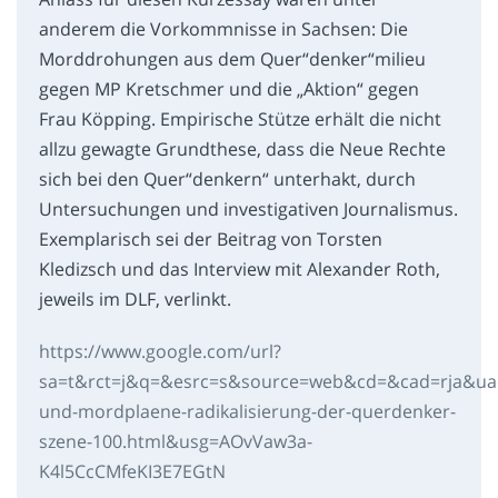
anderem die Vorkommnisse in Sachsen: Die
Morddrohungen aus dem Quer“denker“milieu
gegen MP Kretschmer und die „Aktion“ gegen
Frau Köpping. Empirische Stütze erhält die nicht
allzu gewagte Grundthese, dass die Neue Rechte
sich bei den Quer“denkern“ unterhakt, durch
Untersuchungen und investigativen Journalismus.
Exemplarisch sei der Beitrag von Torsten
Kledizsch und das Interview mit Alexander Roth,
jeweils im DLF, verlinkt.
https://www.google.com/url?
sa=t&rct=j&q=&esrc=s&source=web&cd=&cad=rja&u
und-mordplaene-radikalisierung-der-querdenker-
szene-100.html&usg=AOvVaw3a-
K4l5CcCMfeKI3E7EGtN