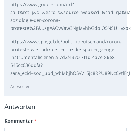
https://www.google.com/url?
sa=t&rct=j&q=&esrc=s&source=web&cd=&cad=rja&uac
soziologie-der-corona-
proteste%2F&usg=AOvVaw3NgMvhbGdoIO5NSUHvxpx
https://www.spiegel.de/politik/deutschland/corona-
proteste-wie-radikale-rechte-die-spaziergaenge-
instrumentalisieren-a-7d2f4370-7f1d-4a7e-86e8-
545cc636ddfa?
sara_ecid=soci_upd_wbMbjhOSvViISjc8RPU89NcCvtlFcJ
Antworten
Antworten
Kommentar
*