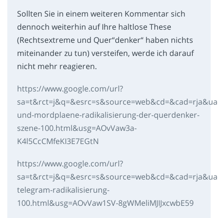
Sollten Sie in einem weiteren Kommentar sich
dennoch weiterhin auf Ihre haltlose These
(Rechtsextreme und Quer“denker“ haben nichts
miteinander zu tun) versteifen, werde ich darauf
nicht mehr reagieren.
https://www.google.com/url?
sa=t&rct=j&q=&esrc=s&source=web&cd=&cad=rja&u
und-mordplaene-radikalisierung-der-querdenker-
szene-100.html&usg=AOvVaw3a-
K4l5CcCMfeKI3E7EGtN
https://www.google.com/url?
sa=t&rct=j&q=&esrc=s&source=web&cd=&cad=rja&u
telegram-radikalisierung-
100.html&usg=AOvVaw1SV-8gWMeliMJIJxcwbE59