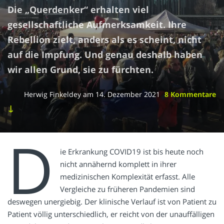
Die „Querdenker“ erhalten viel
gesellschaftliche Aufmerksamkeit. Ihre
Rebellion zielt, anders als es scheint, nicht
auf die Impfung. Und genau deshalb haben
wir allen Grund, sie zu fürchten.
Herwig Finkeldey
am
14. Dezember 2021
8 Kommentare
↓
D
ie Erkrankung COVID19 ist bis heute noch
nicht annähernd komplett in ihrer
medizinischen Komplexität erfasst. Alle
Vergleiche zu früheren Pandemien sind
deswegen unergiebig. Der klinische Verlauf ist von Patient zu
Patient völlig unterschiedlich, er reicht von der unauffälligen