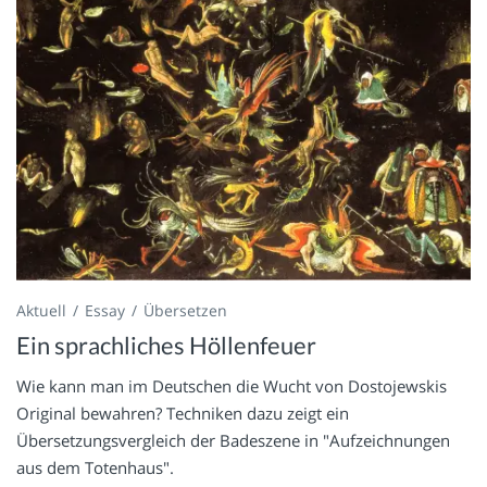
Aktuell
Essay
Übersetzen
Ein sprachliches Höllenfeuer
Wie kann man im Deutschen die Wucht von Dostojewskis
Original bewahren? Techniken dazu zeigt ein
Übersetzungsvergleich der Badeszene in "Aufzeichnungen
aus dem Totenhaus".