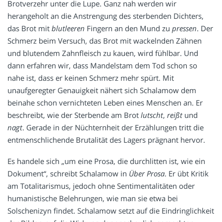
Brotverzehr unter die Lupe. Ganz nah werden wir
herangeholt an die Anstrengung des sterbenden Dichters,
das Brot mit
blutleeren
Fingern an den Mund zu
pressen
. Der
Schmerz beim Versuch, das Brot mit wackelnden Zähnen
und blutendem Zahnfleisch zu kauen, wird fühlbar. Und
dann erfahren wir, dass Mandelstam dem Tod schon so
nahe ist, dass er keinen Schmerz mehr spürt. Mit
unaufgeregter Genauigkeit nähert sich Schalamow dem
beinahe schon vernichteten Leben eines Menschen an. Er
beschreibt, wie der Sterbende am Brot
lutscht
,
reißt
und
nagt
. Gerade in der Nüchternheit der Erzählungen tritt die
entmenschlichende Brutalität des Lagers prägnant hervor.
Es handele sich „um eine Prosa, die durchlitten ist, wie ein
Dokument“, schreibt Schalamow in
Über Prosa
. Er übt Kritik
am Totalitarismus, jedoch ohne Sentimentalitäten oder
humanistische Belehrungen, wie man sie etwa bei
Solschenizyn findet. Schalamow setzt auf die Eindringlichkeit