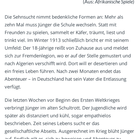
(Aus:
Afrikanische Spiele
)
Die Sehnsucht nimmt bedenkliche Formen an: Mehr als
zehn Mal muss Jünger die Schule wechseln. Statt mit
Freunden zu spielen, sammelt er Käfer, träumt, liest und
trinkt viel. Im Winter 1913 schließlich bricht er mit seinem
Umfeld: Der 18-Jährige reißt von Zuhause aus und meldet
sich zur Fremdenlegion, wo er auf der Stelle gemustert und
nach Algerien verschifft wird. Dort will er desertieren und
ein freies Leben führen. Nach zwei Monaten endet das
Abenteuer – in Deutschland hat sein Vater die Entlassung
verfügt.
Die letzten Wochen vor Beginn des Ersten Weltkrieges
verbringt Jünger im alten Schultrott. Der Jugendliche wird
später als distanziert und kühl, sogar empathielos
beschrieben. Zeit seines Lebens sucht er das
gesellschaftliche Abseits. Ausgerechnet im Krieg blüht Jünger
auf. Endlich gilt es, sich zu beweisen und Abenteuer zu