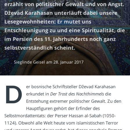
erzählt von politischer Gewalt und von Angst.
Dževad Karahasan unterläuft dabei unsere
Lesegewohnheiten: Er mutet uns
Entschleunigung zu und eine Spiritualität, die
im Persien des 11. Jahrhunderts noch ganz
selbstverständlich scheint.
Sieglinde Geisel
am
28. Januar 2017
D
er bosnische Schriftsteller Dževad Karahasan
erkundet in
Der Trost des Nachthimmels
die
Entstehung extremer politischer Gewalt. Zu den
Hauptfiguren gehört der Erfinder des
Selbstmordattentats: der Perser Hassan al-Sabah (1050-
1124). Obwohl alle Welt heute vom islamistischen Terror
und unserer Angst davor redet, hat dieser epochale Roman