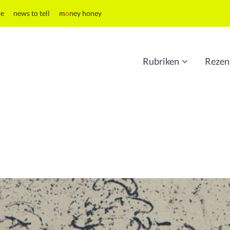
re
news to tell
m
o
ney honey
Rubriken
Rezen