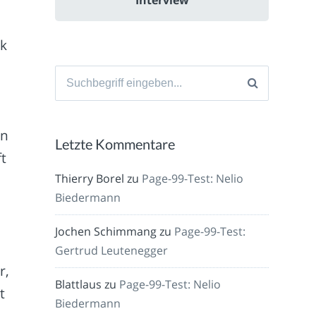
ck
Suche
nach:
on
Letzte Kommentare
ft
Thierry Borel
zu
Page-99-Test: Nelio
Biedermann
Jochen Schimmang
zu
Page-99-Test:
Gertrud Leutenegger
r,
Blattlaus
zu
Page-99-Test: Nelio
t
Biedermann