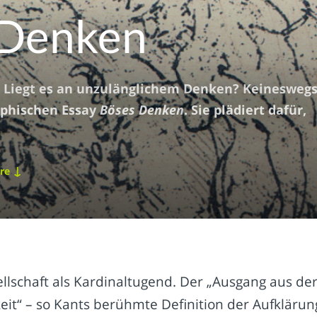
 Denken
 Liegt es an unzulänglichem Denken? Keineswegs
ophischen Essay
Böses Denken
. Sie plädiert dafür,
↓
are
llschaft als Kardinaltugend. Der „Ausgang aus de
it“ – so Kants berühmte Definition der Aufklärun