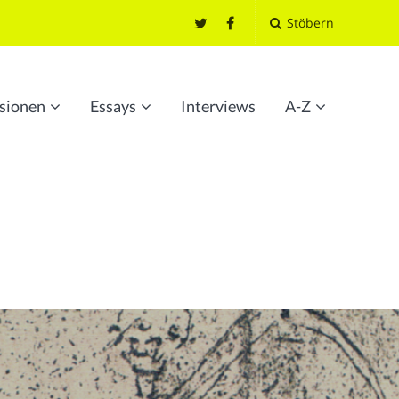
Stöbern
sionen
Essays
Interviews
A-Z