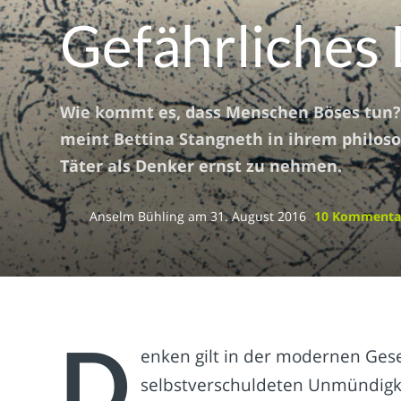
Gefährliches
Wie kommt es, dass Menschen Böses tun?
meint Bettina Stangneth in ihrem philos
Täter als Denker ernst zu nehmen.
Anselm Bühling
am
31. August 2016
10 Komment
D
enken gilt in der modernen Gese
selbstverschuldeten Unmündigke