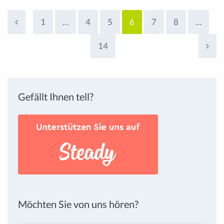
1
…
4
5
6
7
8
…
14
Gefällt Ihnen tell?
Möchten Sie von uns hören?