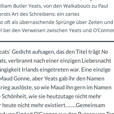
lliam Butler Yeats, von den Walkabouts zu Paul
rots Art des Schreibens: ein zartes
t oft als überraschende Sprünge über Zeiten und
l bei den Verweisen zwischen Yeats und O‘Connor
ats‘ Gedicht aufsagen, das den Titel trägt
No
ts, verbrannt nach einer einzigen Liebesnacht
ängigkeit Irlands eingetreten war. Eine einzige
ß Maud Gonne, aber Yeats gab ihr den Namen
Krieg auslöste, so wie Maud ihn gern im Namen
e Schönheit, wie sie heutzutage nicht mehr
e er heute nicht mehr existiert……..Gemeinsam
ied von Sinéad O’Connor aus den Ruinen von Tro