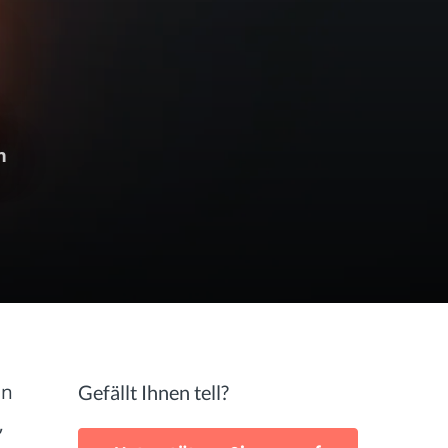
n
en
Gefällt Ihnen tell?
,