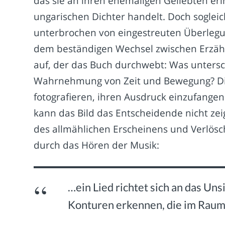
das sie an ihren ehemaligen Geliebten eri
ungarischen Dichter handelt. Doch soglei
unterbrochen von eingestreuten Überleg
dem beständigen Wechsel zwischen Erzäh
auf, der das Buch durchwebt: Was untersch
Wahrnehmung von Zeit und Bewegung? Die 
fotografieren, ihren Ausdruck einzufangen
kann das Bild das Entscheidende nicht zei
des allmählichen Erscheinens und Verlösch
durch das Hören der Musik:
…ein Lied richtet sich an das Un
Konturen erkennen, die im Rau