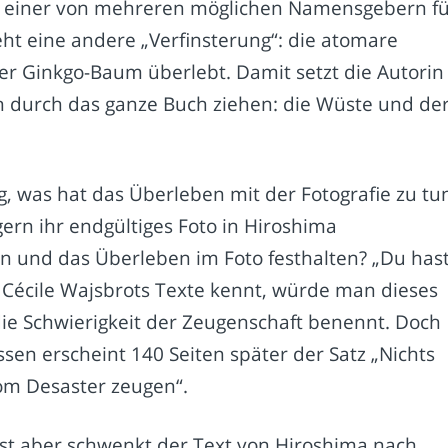
ur einer von mehreren möglichen Namensgebern f
ht eine andere „Verfinsterung“: die atomare
er Ginkgo-Baum überlebt. Damit setzt die Autorin
h durch das ganze Buch ziehen: die Wüste und de
 was hat das Überleben mit der Fotografie zu tu
 gern ihr endgültiges Foto in Hiroshima
 und das Überleben im Foto festhalten? „Du has
 Cécile Wajsbrots Texte kennt, würde man dieses
die Schwierigkeit der Zeugenschaft benennt.
Doch
ssen erscheint 140 Seiten später der Satz „Nichts
om Desaster zeugen“.
st aber schwenkt der Text von Hiroshima nach