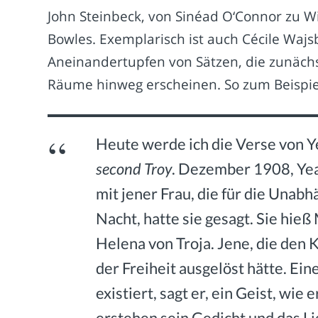
John Steinbeck, von Sinéad O‘Connor zu Wi
Bowles. Exemplarisch ist auch Cécile Wajsb
Aneinandertupfen von Sätzen, die zunächs
Räume hinweg erscheinen. So zum Beispie
Heute werde ich die Verse von Ye
second Troy
. Dezember 1908, Yea
mit jener Frau, die für die Unabh
Nacht, hatte sie gesagt. Sie hie
Helena von Troja. Jene, die den 
der Freiheit ausgelöst hätte. Ein
existiert, sagt er, ein Geist, wi
erstehen sein Gedicht und das L