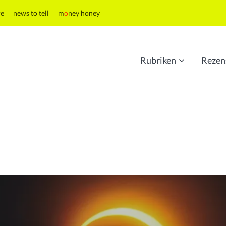
re
news to tell
m
o
ney honey
Rubriken
Rezen