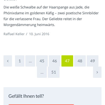
Die weiße Schwalbe auf der Haarspange aus Jade, die
Phönixdame im goldenen Käfig – zwei poetische Sinnbilder
für die verlassene Frau. Der Geliebte reitet in der
Morgendämmerung heimwärts.
Raffael Keller
/
10. Juni 2016
1
…
45
46
47
48
49
…
51
Gefällt Ihnen tell?