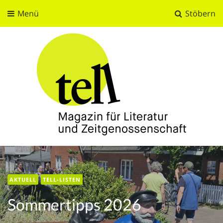
Menü
Stöbern
tell
Magazin für Literatur und Zeitgenossenschaft
AKTUELL
AKTUELL
AKTUELL
AKTUELL
TELL-LISTEN
TELL-LISTEN
Sommertipps 2026