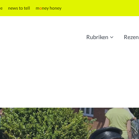
re
news to tell
m
o
ney honey
Rubriken
Rezen