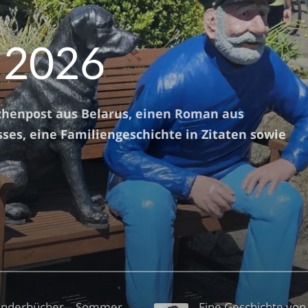
 2026
chenpost aus Belarus, einen Roman aus
sses, eine Familiengeschichte in Zitaten sowie
inderbücher – Sommer
Eine Geschichte von