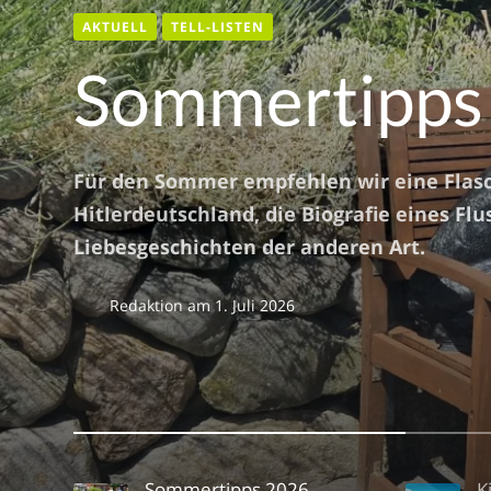
AKTUELL
AKTUELL
AKTUELL
AKTUELL
TELL-LISTEN
TELL-LISTEN
Sommertipps
Für den Sommer empfehlen wir eine Flas
Hitlerdeutschland, die Biografie eines Flu
Liebesgeschichten der anderen Art.
Redaktion
am
1. Juli 2026
Sommertipps 2026
K