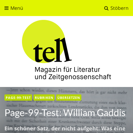
Menü
Stöbern
tell
Magazin für Literatur und Zeitgenossenschaft
PAGE-99-TEST
RUBRIKEN
ÜBERSETZEN
Page-99-Test: William Gaddis
Ein schöner Satz, der nicht aufgeht: Was eine