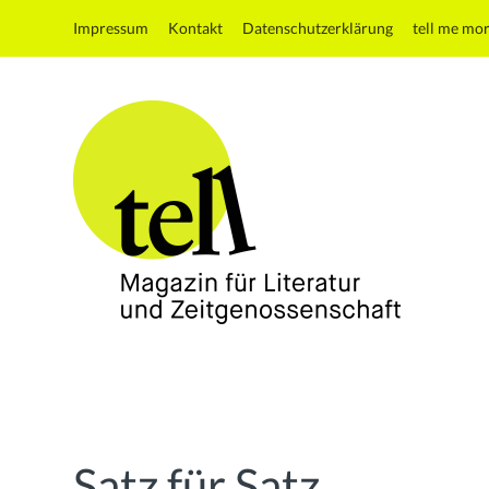
Impressum
Kontakt
Datenschutzerklärung
tell me mo
tell
Magazin
für
Literatur
und
Satz für Satz
Zeitgenossenschaft