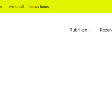
re
news to tell
m
o
ney honey
Rubriken
Rezen