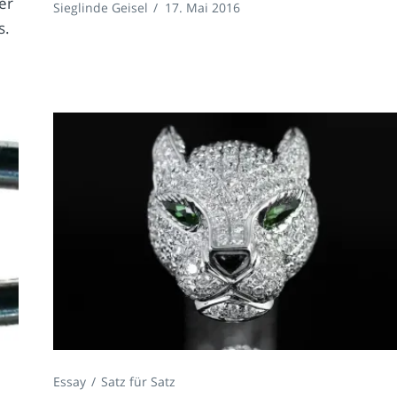
er
Sieglinde Geisel
/
17. Mai 2016
s.
Essay
Satz für Satz