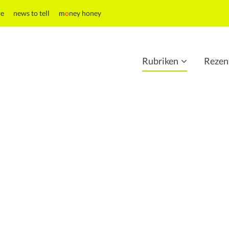
re
news to tell
m
o
ney honey
Rubriken
Rezen