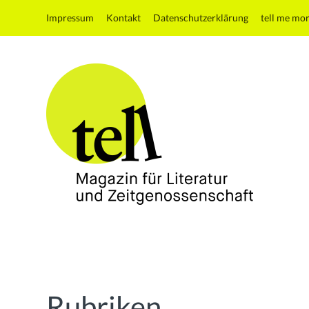
Impressum
Kontakt
Datenschutzerklärung
tell me mo
tell
Magazin
für
Literatur
und
Rubriken
Zeitgenossenschaft