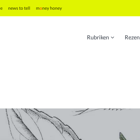
re
news to tell
m
o
ney honey
Rubriken
Rezen