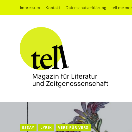
Impressum
Kontakt
Datenschutzerklärung
tell me mo
tell
Magazin
für
Literatur
und
ESSAY
LYRIK
VERS FÜR VERS
Zeitgenossenschaft