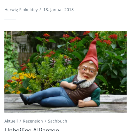
Herwig Finkeldey
/
18. Januar 2018
Aktuell
Rezension
Sachbuch
Unheilige Allianzen