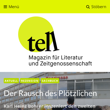
Menü
Stöbern
tell
Magazin für Literatur und Zeitgenossenschaft
AKTUELL
REZENSION
SACHBUCH
Der Rausch des Plötzlichen
Karl Heinz Bohrer inszeniert den zweiten