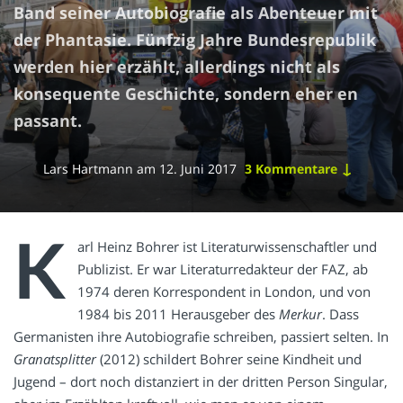
Band seiner Autobiografie als Abenteuer mit
der Phantasie. Fünfzig Jahre Bundesrepublik
werden hier erzählt, allerdings nicht als
konsequente Geschichte, sondern eher en
passant.
↓
Lars Hartmann
am
12. Juni 2017
3 Kommentare
K
arl Heinz Bohrer ist Literaturwissenschaftler und
Publizist. Er war Literaturredakteur der FAZ, ab
1974 deren Korrespondent in London, und von
1984 bis 2011 Herausgeber des
Merkur
. Dass
Germanisten ihre Autobiografie schreiben, passiert selten. In
Granatsplitter
(2012) schildert Bohrer seine Kindheit und
Jugend – dort noch distanziert in der dritten Person Singular,