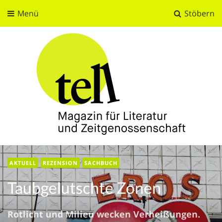
Menü
Stöbern
tell
Magazin für Literatur und Zeitgenossenschaft
AKTUELL
REZENSION
SACHBUCH
Taubgelutschte Zonen
Rotlicht und Milieu wecken Verheißungen.