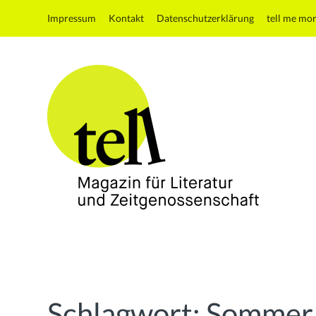
Impressum
Kontakt
Datenschutzerklärung
tell me mo
tell
Magazin
für
Literatur
und
Schlagwort:
Sommer
Zeitgenossenschaft