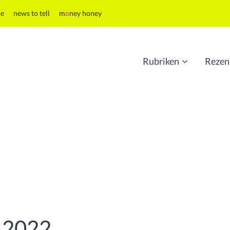
re
news to tell
m
o
ney honey
Rubriken
Rezen
 2022