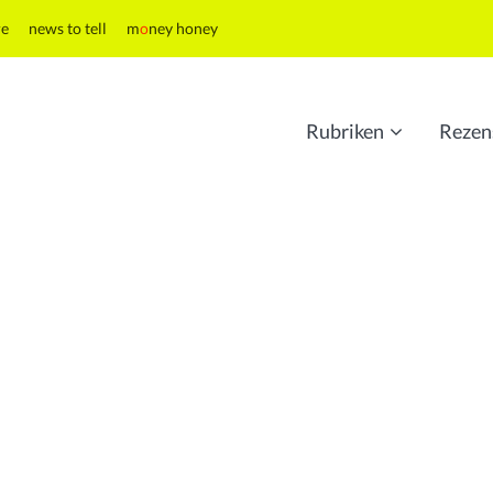
re
news to tell
m
o
ney honey
Rubriken
Rezen