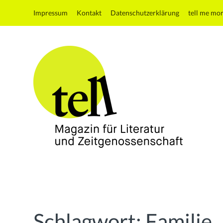
Impressum
Kontakt
Datenschutzerklärung
tell me mo
tell
Magazin
für
Literatur
und
Schlagwort:
Familie
Zeitgenossenschaft