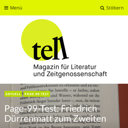
Menü
Stöbern
tell
Magazin für Literatur und Zeitgenossenschaft
AKTUELL
PAGE-99-TEST
Page-99-Test: Friedrich
Dürrenmatt zum Zweiten