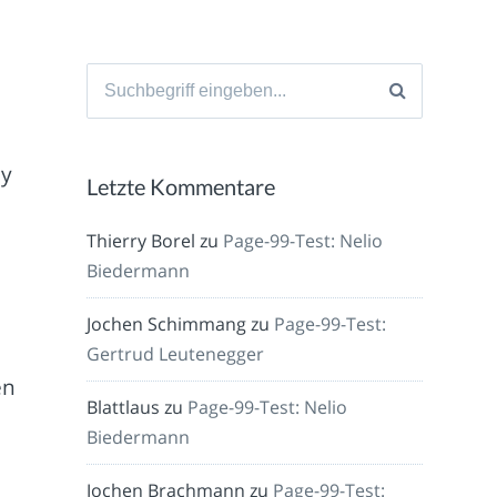
Suche
nach:
ay
Letzte Kommentare
Thierry Borel
zu
Page-99-Test: Nelio
Biedermann
Jochen Schimmang
zu
Page-99-Test:
Gertrud Leutenegger
en
Blattlaus
zu
Page-99-Test: Nelio
Biedermann
Jochen Brachmann
zu
Page-99-Test: