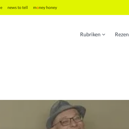
re
news to tell
m
o
ney honey
Rubriken
Rezen