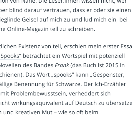
lusion von Nähe. Die Leser:innen wissen nicht, wer
ber blind darauf vertrauen, dass er oder sie einen
glinde Geisel auf mich zu und lud mich ein, bei
ne Online-Magazin tell zu schreiben.
ichen Existenz von tell, erschien mein erster Ess
„Spooks“
betrachtet ein Wortspiel mit potenziell
s Novellen des Bandes
Frank
(das Buch ist 2015 in
chienen). Das Wort „spooks“ kann „Gespenster,
fällige Benennung für Schwarze. Der Ich-Erzähler
 mit Problembewusstsein, verheddert sich
eicht wirkungsäquivalent auf Deutsch zu übersetz
n und kreativen Mut – wie so oft beim