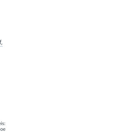
l
,
is:
Noe