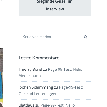
Sieglinde Geisel im
Interview
lt
Suche
nach:
Letzte Kommentare
Thierry Borel
zu
Page-99-Test: Nelio
Biedermann
Jochen Schimmang
zu
Page-99-Test:
Gertrud Leutenegger
Blattlaus
zu
Page-99-Test: Nelio