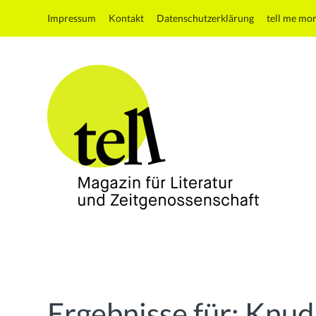
Impressum
Kontakt
Datenschutzerklärung
tell me mo
tell
Magazin
für
Literatur
und
Ergebnisse für:
Knud
Zeitgenossenschaft