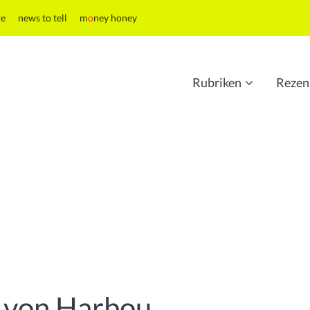
re
news to tell
m
o
ney honey
Rubriken
Rezen
 von Harbou