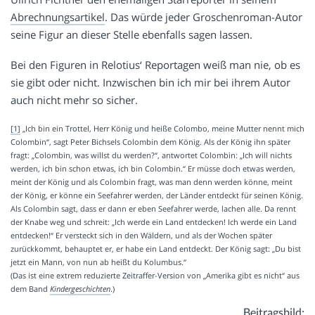
Abrechnungsartikel
. Das würde jeder Groschenroman-Autor
seine Figur an dieser Stelle ebenfalls sagen lassen.
Bei den Figuren in Relotius‘ Reportagen weiß man nie, ob es
sie gibt oder nicht. Inzwischen bin ich mir bei ihrem Autor
auch nicht mehr so sicher.
[1]
„Ich bin ein Trottel, Herr König und heiße Colombo, meine Mutter nennt mich
Colombin“, sagt Peter Bichsels Colombin dem König. Als der König ihn später
fragt: „Colombin, was willst du werden?“, antwortet Colombin: „Ich will nichts
werden, ich bin schon etwas, ich bin Colombin.“ Er müsse doch etwas werden,
meint der König und als Colombin fragt, was man denn werden könne, meint
der König, er könne ein Seefahrer werden, der Länder entdeckt für seinen König.
Als Colombin sagt, dass er dann er eben Seefahrer werde, lachen alle. Da rennt
der Knabe weg und schreit: „Ich werde ein Land entdecken! Ich werde ein Land
entdecken!“ Er versteckt sich in den Wäldern, und als der Wochen später
zurückkommt, behauptet er, er habe ein Land entdeckt. Der König sagt: „Du bist
jetzt ein Mann, von nun ab heißt du Kolumbus.“
(Das ist eine extrem reduzierte Zeitraffer-Version von „Amerika gibt es nicht“ aus
dem Band
Kindergeschichten
.)
Beitragsbild: