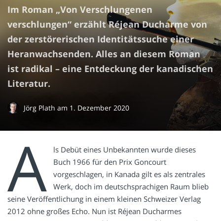
Im Roman „Von Verschlungenen
verschlungen“ erzählt Réjean Ducharme von
der zerstörerischen Identitätssuche einer
Heranwachsenden. Alles an diesem Roman
ist radikal – eine Entdeckung der kanadischen
Literatur.
Jörg Plath
am
1. Dezember 2020
A
ls Debüt eines Unbekannten wurde dieses
Buch 1966 für den Prix Goncourt
vorgeschlagen, in Kanada gilt es als zentrales
Werk, doch im deutschsprachigen Raum blieb
seine Veröffentlichung in einem kleinen Schweizer Verlag
2012 ohne großes Echo. Nun ist Réjean Ducharmes