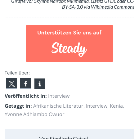
Giraffe vor Skyline Nairobi: Mkimemia, Lizenz
GFDL
oder
CC-
BY-SA-3.0
via
Wikimedia Commons
Teilen über:
Veröffentlicht in:
Interview
Getaggt in:
Afrikanische Literatur
,
Interview
,
Kenia
,
Yvonne Adhiambo Owuor
Von Sieglinde Geisel