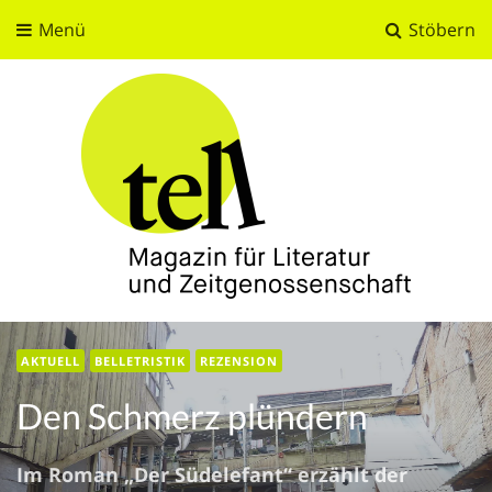
Menü
Stöbern
tell
Magazin für Literatur und Zeitgenossenschaft
AKTUELL
BELLETRISTIK
REZENSION
Den Schmerz plündern
Im Roman „Der Südelefant“ erzählt der