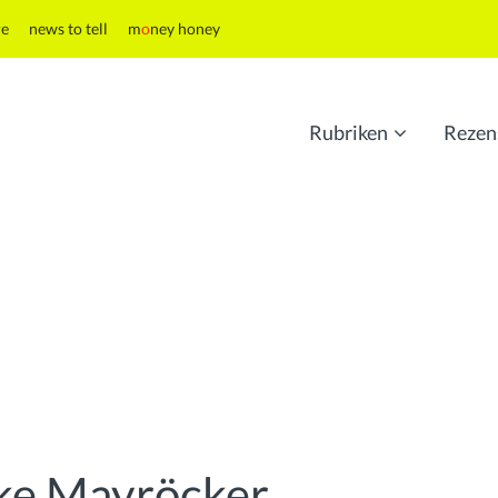
re
news to tell
m
o
ney honey
Rubriken
Rezen
ike Mayröcker