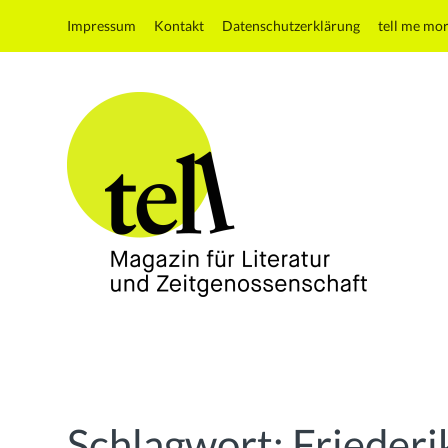
Impressum
Kontakt
Datenschutzerklärung
tell me mo
tell
Magazin
für
Literatur
und
Schlagwort:
Frieder
Zeitgenossenschaft