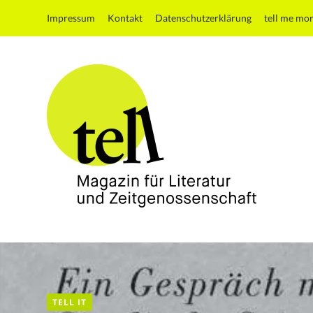
Impressum
Kontakt
Datenschutzerklärung
tell me mo
tell
Magazin
für
Literatur
und
TELL IT
Zeitgenossenschaft