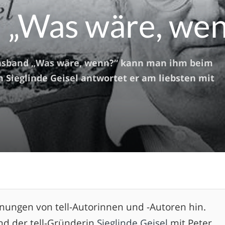
: „Was wäre, we
rächsband „Was wäre, wenn?“ kann man ihm beim
 Sieglinde Geisel antwortet er am liebsten mit
einungen von tell-Autorinnen und -Autoren hin.
nd der tell-Gründerin
Sieglinde Geisel
mit Peter