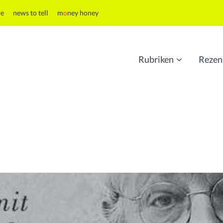
re
news to tell
m
o
ney honey
Rubriken
Rezen