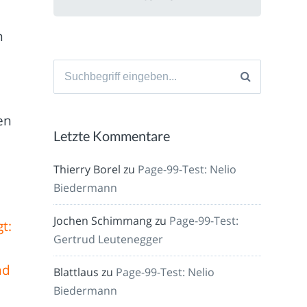
n
Suche
nach:
en
Letzte Kommentare
Thierry Borel
zu
Page-99-Test: Nelio
Biedermann
Jochen Schimmang
zu
Page-99-Test:
t:
Gertrud Leutenegger
nd
Blattlaus
zu
Page-99-Test: Nelio
Biedermann