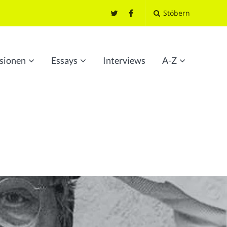
Stöbern
sionen
Essays
Interviews
A-Z