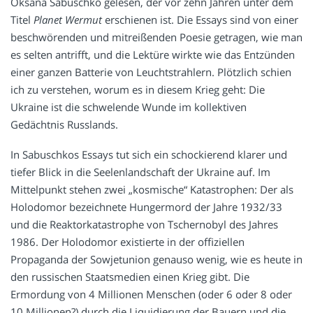
Oksana Sabuschko gelesen, der vor zehn Jahren unter dem
Titel
Planet Wermut
erschienen ist. Die Essays sind von einer
beschwörenden und mitreißenden Poesie getragen, wie man
es selten antrifft, und die Lektüre wirkte wie das Entzünden
einer ganzen Batterie von Leuchtstrahlern. Plötzlich schien
ich zu verstehen, worum es in diesem Krieg geht: Die
Ukraine ist die schwelende Wunde im kollektiven
Gedächtnis Russlands.
In Sabuschkos Essays tut sich ein schockierend klarer und
tiefer Blick in die Seelenlandschaft der Ukraine auf. Im
Mittelpunkt stehen zwei „kosmische“ Katastrophen: Der als
Holodomor bezeichnete Hungermord der Jahre 1932/33
und die Reaktorkatastrophe von Tschernobyl des Jahres
1986. Der Holodomor existierte in der offiziellen
Propaganda der Sowjetunion genauso wenig, wie es heute in
den russischen Staatsmedien einen Krieg gibt. Die
Ermordung von 4 Millionen Menschen (oder 6 oder 8 oder
10 Millionen?) durch die Liquidierung der Bauern und die