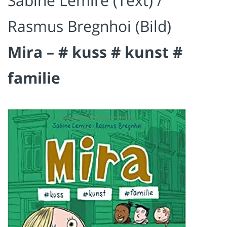
Sabine Lemire (Text) /
Rasmus Bregnhoi (Bild)
Mira – # kuss # kunst #
familie