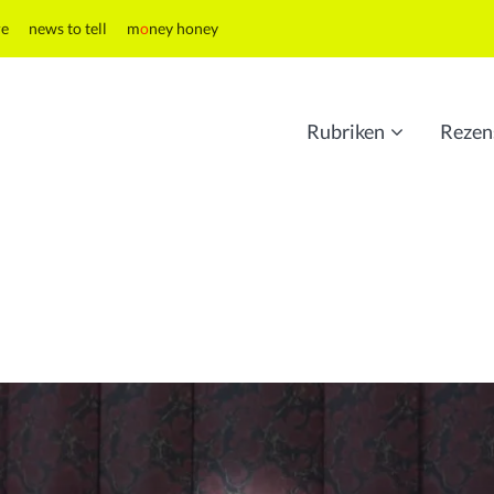
re
news to tell
m
o
ney honey
Rubriken
Rezen