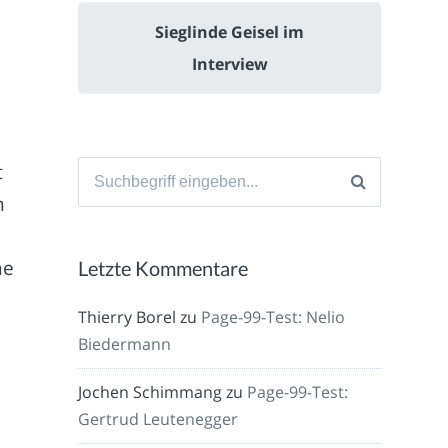
Sieglinde Geisel im
Interview
,
Suche
t
nach:
m
ne
Letzte Kommentare
Thierry Borel
zu
Page-99-Test: Nelio
Biedermann
Jochen Schimmang
zu
Page-99-Test:
Gertrud Leutenegger