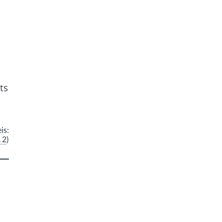
n
ts
is:
 2
)