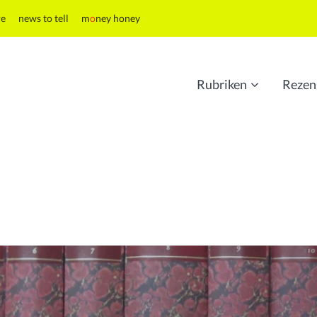
re
news to tell
m
o
ney honey
Rubriken
Rezen