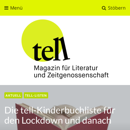
Menü
Stöbern
tell
Magazin für Literatur und Zeitgenossenschaft
AKTUELL
TELL-LISTEN
Die tell-Kinderbuchliste für
den Lockdown und danach