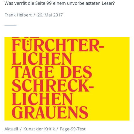
Was verrät die Seite 99 einem unvorbelasteten Leser?
Frank Heibert
/
26. Mai 2017
Aktuell
Kunst der Kritik
Page-99-Test