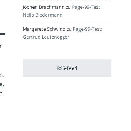
Jochen Brachmann
zu
Page-99-Test:
Nelio Biedermann
Margarete Schwind
zu
Page-99-Test:
Gertrud Leutenegger
r
RSS-Feed
n.
e
,
t,
,