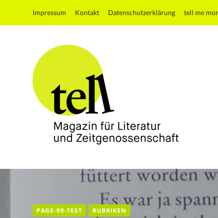
Impressum
Kontakt
Datenschutzerklärung
tell me mo
tell
Magazin
für
Literatur
und
PAGE-99-TEST
RUBRIKEN
Zeitgenossenschaft