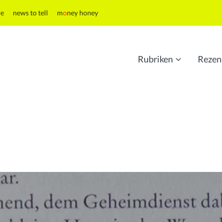
re
news to tell
m
o
ney honey
Rubriken
Rezen