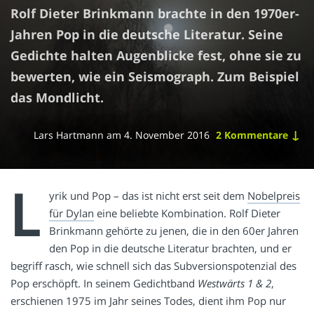
Rolf Dieter Brinkmann brachte in den 1970er-
Jahren Pop in die deutsche Literatur. Seine
Gedichte halten Augenblicke fest, ohne sie zu
bewerten, wie ein Seismograph. Zum Beispiel
das Mondlicht.
↓
Lars Hartmann
am
4. November 2016
2 Kommentare
L
yrik und Pop – das ist nicht erst seit dem
Nobelpreis
für Dylan
eine beliebte Kombination. Rolf Dieter
Brinkmann gehörte zu jenen, die in den 60er Jahren
den Pop in die deutsche Literatur brachten, und er
begriff rasch, wie schnell sich das Subversionspotenzial des
Pop erschöpft. In seinem Gedichtband
Westwärts 1 & 2
,
erschienen 1975 im Jahr seines Todes, dient ihm Pop nur