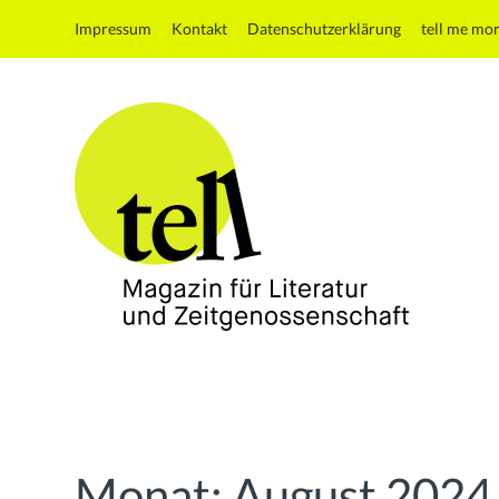
Impressum
Kontakt
Datenschutzerklärung
tell me mo
tell
Magazin
für
Literatur
und
Monat:
August 2024
Zeitgenossenschaft