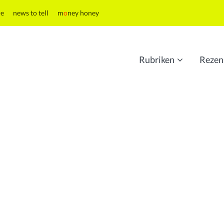
re
news to tell
m
o
ney honey
Rubriken
Rezen