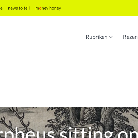
re
news to tell
m
o
ney honey
Rubriken
Rezen
heus sitting on