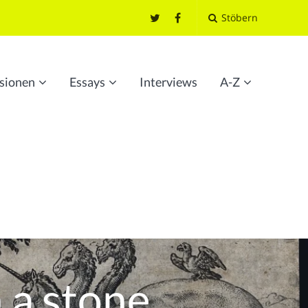
Stöbern
sionen
Essays
Interviews
A-Z
 a stone