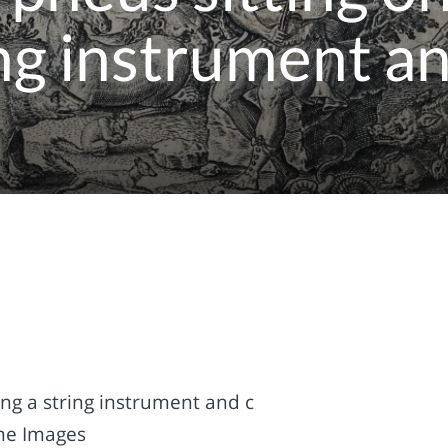
ing instrument an
ng a string instrument and c
ome Images