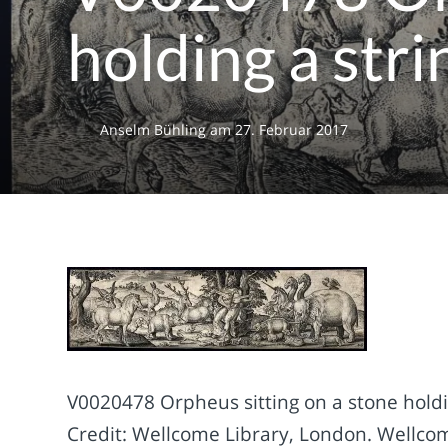
holding a str
Anselm Bühling
am
27. Februar 2017
V0020478 Orpheus sitting on a stone holdi
Credit: Wellcome Library, London. Wellc