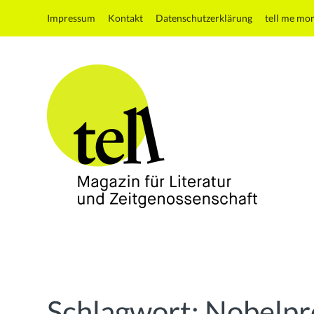
Impressum
Kontakt
Datenschutzerklärung
tell me mo
tell
Magazin
für
Literatur
und
Schlagwort:
Nobelpr
Zeitgenossenschaft