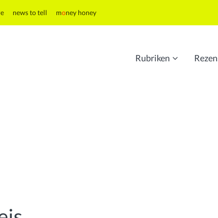
re
news to tell
m
o
ney honey
Rubriken
Rezen
eis