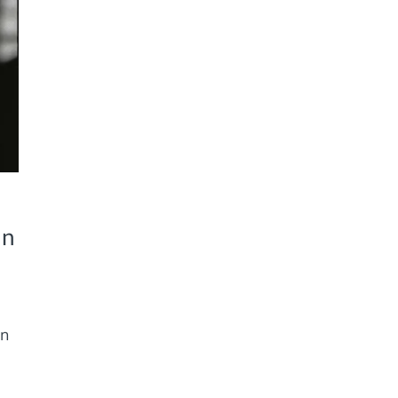
in
on