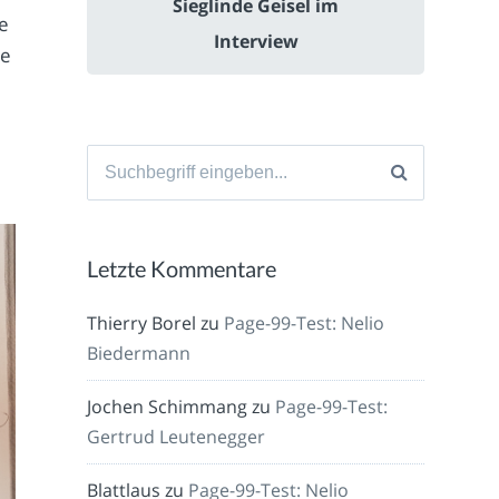
Sieglinde Geisel im
ne
Interview
ne
Suche
nach:
Letzte Kommentare
Thierry Borel
zu
Page-99-Test: Nelio
Biedermann
Jochen Schimmang
zu
Page-99-Test:
Gertrud Leutenegger
Blattlaus
zu
Page-99-Test: Nelio