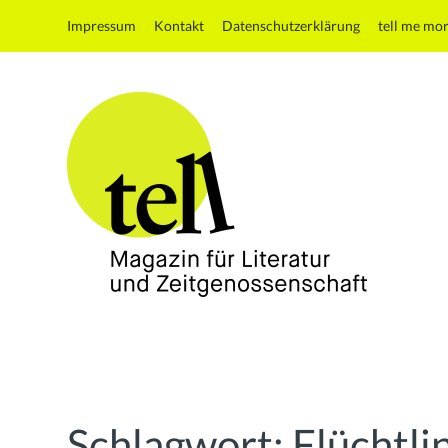
Impressum
Kontakt
Datenschutzerklärung
tell me mo
tell
Magazin
für
Literatur
und
Schlagwort:
Flüchtli
Zeitgenossenschaft