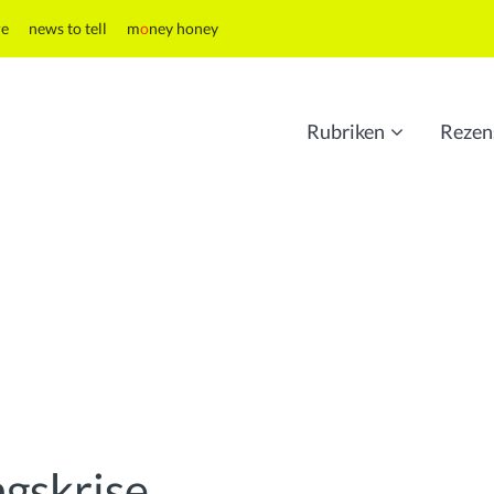
re
news to tell
m
o
ney honey
Rubriken
Rezen
ngskrise