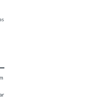
as
um
ar