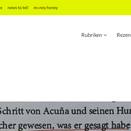
re
news to tell
m
o
ney honey
Rubriken
Rezen