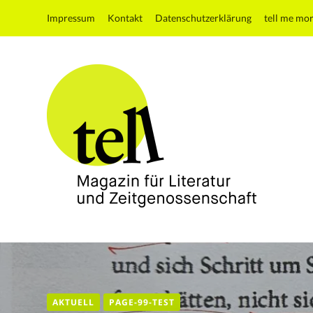
Impressum
Kontakt
Datenschutzerklärung
tell me mo
tell
Magazin
für
Literatur
und
AKTUELL
PAGE-99-TEST
Zeitgenossenschaft